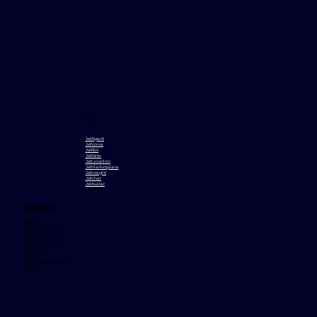
Ürün
JetAgent
JetVoice
JetBot
JetRate
JetLocation
JetMarketplace
JetInsight
JetChat
JetAvatar
Şirket
Blog
Marka Varlıkları
Neden Jetlink?
Bize Ulaşın
Vaka Çalışmaları
Ortaklar
Kariyer
Değişiklik Günlüğü
Destek