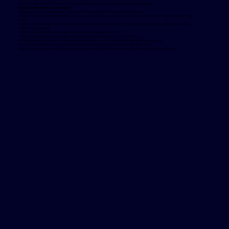
Güçlü problem çözme becerileri ve karmaşık yapay zeka süreçleriyle çalışma yeteneği.
İstenilen Beceriler ve Deneyim
Bilgisayar Bilimi, Yapay Zeka, Mühendislik veya ilgili bir alanda BS/MS derecesi.
Yapay zeka araştırma ve geliştirme konusunda tutkulu, son teknoloji GenAI teknolojilerine karşı güçlü bir ilgiye
sahip.
Yazılım mühendisleri, veri bilimcileri ve ürün yöneticileri de dahil olmak üzere işlevler arası ekiplerle işbirliği
yapabilme yeteneği.
Güçlü analitik becerilere ve sürekli iyileştirme zihniyetine sahibim.
Yüksek performanslı yapay zeka destekli uygulamalarda çalışma deneyimi.
Güçlü iletişim becerileri ve yapay zeka mimarilerini ve metodolojilerini belgeleme yeteneği.
Sıkı teslim tarihlerine uyma ve hızlı tempolu bir ortamda çalışma yeteneği gösterildi.
Yeni yapay zeka çerçevelerini, araçlarını ve teknolojilerini keşfetme ve bunlara uyum sağlama isteği.