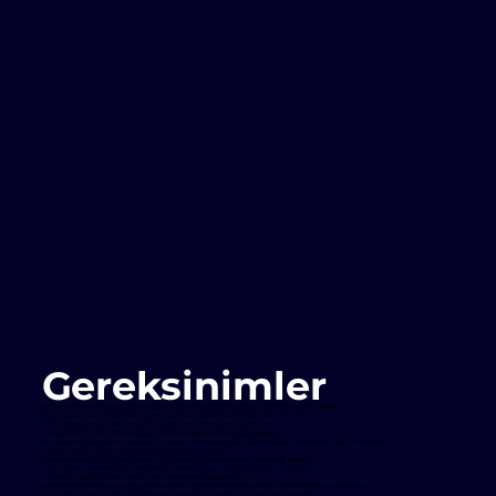
Gereksinimler
Python kullanarak yapay zeka tabanlı sistemleri geliştirmeye ve optimize etmeye istekli.
Bulut tabanlı LLM modelleri ve yerel GenAI modelleri hakkında kapsamlı bilgi.
GPU altyapılarında yerel modelleri ölçekleme konusunda deneyim.
Gelişmiş RAG (Geri Alma-Artırılmış Üretim) sistemlerinde güçlü geçmiş.
Ses tabanlı yapay zeka modelleri ve sesten sese yapay zeka teknolojileri konusunda bilgi ve deneyim.
Gerçek zamanlı LLM mimarileriyle uygulamalı deneyim.
Konteynerleştirilmiş AI dağıtımları için Docker ve Kubernetes konusunda yeterlilik.
Linux işletim sistemleri ve performans optimizasyonu konusunda ileri düzey bilgi.
LangChain dahil olmak üzere GenAI çerçevelerine aşinalık.
Vektör depolamanın ve yapay zeka tabanlı uygulamalardaki rolünün derinlemesine anlaşılması.
Bulut tabanlı yapay zeka çözümlerinin dağıtımı ve yönetimi konusunda deneyim.