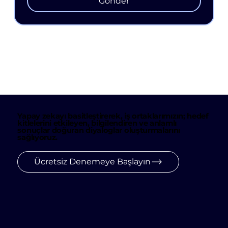
Gönder
Yapay zekayı basitleştirerek, iş ortaklarımızın; hedef
kitlelerini etkileyen, bilgilendiren ve anlamlı
sonuçlar doğuran diyaloglar oluşturmalarını
sağlıyoruz.
Ücretsiz Denemeye Başlayın