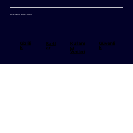
Telif hakkı 2025© Jetlink
Kullanı
Gizlili
Güvenli
Şartl
cı
k
k
ar
Verileri