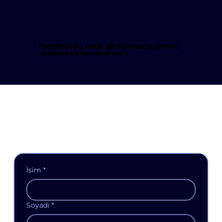
Kendinizi bu rolde görüyorsanız, formu
doldurarak ilk adımı atın!
İsim
*
Soyadı
*