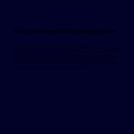
Yapay Zeka Mühendisi Olarak Ekibimize Katılın
Büyük bir şey inşa etmeye hazır mısınız? Yeni nesil yapay zeka destekli müşteri iletişim platformu oluşturuyoruz.
Büyük sorunları çözmek için büyük verileri işlemek, yeni teknolojileri uygulamak ve yapay zeka tabanlı uygulamalar
geliştirmekle ilgileniyorsanız ve yetenek geliştirme ve yüksek talep gören ürünler sunma konusunda kanıtlanmış bir
geçmişe sahip bir ekibin parçası olmak istiyorsanız, bize katılın.
İdeal aday, yeni fırsatlar konusunda açıkça tutkuludur ve yeni özellikler ve ürünler sunma konusunda kanıtlanmış
bir başarı geçmişine sahiptir. Ekip çalışmasına, azimliliğe ve güçlü iletişim becerilerine (hem iş hem de teknik
ortaklarla) bağlılık mutlak gerekliliklerdir. Güvenilir, ölçeklenebilir ve yüksek performanslı ürünler oluşturmak,
olağanüstü teknik uzmanlık, Bilgisayar Bilimi temellerine dair sağlam bir anlayış ve büyük ölçekli dağıtık sistemler
kurma konusunda pratik deneyim gerektirir. Bu kişi, önceliklerin hızla değiştiği aşırı büyüme ortamında yüksek
kaliteli teknoloji ürünleri/hizmetleri sunmada başarılı olmuş ve kendini geliştirmiştir.