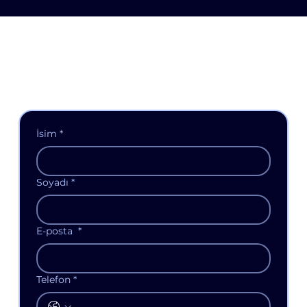
İsim
*
Soyadı
*
E-posta
*
Telefon
*