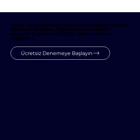
Yapay zekayı basitleştirerek, iş ortaklarımızın; hedef
kitlelerini etkileyen, bilgilendiren ve anlamlı
sonuçlar doğuran diyaloglar oluşturmalarını
sağlıyoruz.
Ücretsiz Denemeye Başlayın