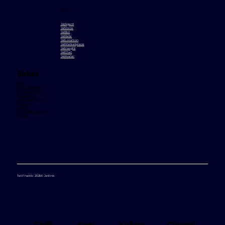
Ürün
JetAgent
JetVoice
JetBot
JetRate
JetLocation
JetMarketplace
JetInsight
JetChat
JetAvatar
Şirket
Blog
Marka Varlıkları
Neden Jetlink?
Bize Ulaşın
Vaka Çalışmaları
Ortaklar
Kariyer
Değişiklik Günlüğü
Destek
Telif hakkı 2025© Jetlink
Kullanı
Gizlili
Güvenli
Şartl