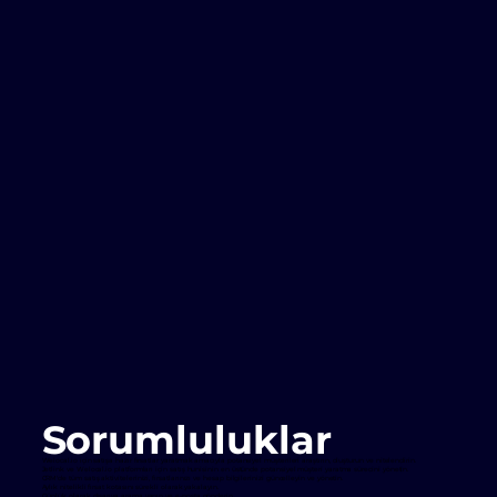
Sorumluluklar
Welocal.io için satışa hazır fırsatlar yaratmak amacıyla potansiyel müşterileri araştırın, oluşturun ve nitelendirin.
Jetlink ve Welocal.io platformları için satış hunisinin en üstünde potansiyel müşteri yaratma sürecini yönetin.
CRM'de tüm satış aktivitelerinizi, fırsatlarınızı ve hesap bilgilerinizi güncelleyin ve yönetin.
Aylık nitelikli fırsat kotasını sürekli olarak yakalayın.
Günlük olarak dışarıya arama yapın ve e-posta gönderin.