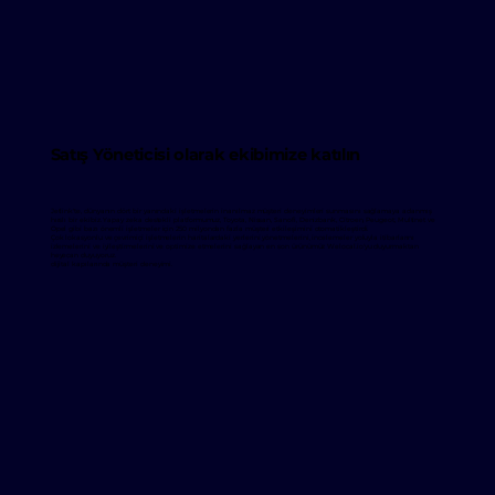
Satış Yöneticisi olarak ekibimize katılın
Jetlink'te, dünyanın dört bir yanındaki işletmelerin inanılmaz müşteri deneyimleri sunmasını sağlamaya adanmış
hırslı bir ekibiz. Yapay zeka destekli platformumuz, Toyota, Nissan, Sanofi, Denizbank, Citroen, Peugeot, Multinet ve
Opel gibi bazı önemli işletmeler için 250 milyondan fazla müşteri etkileşimini otomatikleştirdi.
Çok lokasyonlu ve çevrimiçi işletmelerin haritalardaki yerlerini yönetmelerini, incelemeler yoluyla itibarlarını
izlemelerini ve iyileştirmelerini ve optimize etmelerini sağlayan en son ürünümüz Welocal.io'yu duyurmaktan
heyecan duyuyoruz.
dijital kapılarında müşteri deneyimi.