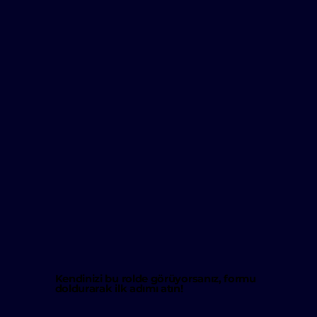
Kendinizi bu rolde görüyorsanız, formu
doldurarak ilk adımı atın!