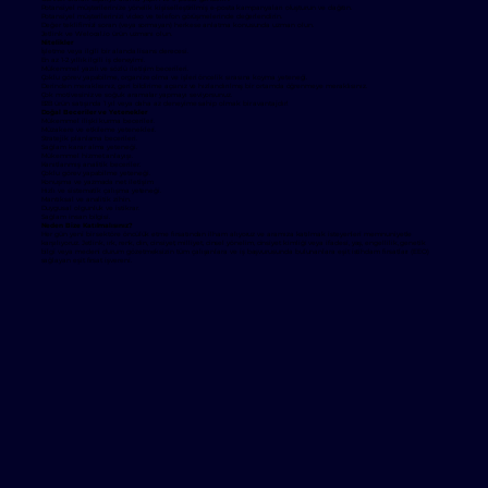
Potansiyel müşterilerinize yönelik kişiselleştirilmiş e-posta kampanyaları oluşturun ve dağıtın.
Potansiyel müşterilerinizi video ve telefon görüşmelerinde değerlendirin.
Değer teklifimizi soran (veya sormayan) herkese anlatma konusunda uzman olun.
Jetlink ve Welocal.io ürün uzmanı olun.
Nitelikler
İşletme veya ilgili bir alanda lisans derecesi.
En az 1-2 yıllık ilgili iş deneyimi.
Mükemmel yazılı ve sözlü iletişim becerileri.
Çoklu görev yapabilme, organize olma ve işleri öncelik sırasına koyma yeteneği.
Derinden meraklısınız, geri bildirime açsınız ve hızlandırılmış bir ortamda öğrenmeye meraklısınız.
Çok motivesiniz ve soğuk aramalar yapmayı seviyorsunuz.
B2B ürün satışında 1 yıl veya daha az deneyime sahip olmak bir avantajdır!
Doğal Beceriler ve Yetenekler
Mükemmel ilişki kurma becerileri.
Müzakere ve etkileme yetenekleri.
Stratejik planlama becerileri.
Sağlam karar alma yeteneği.
Mükemmel hizmet anlayışı.
Kanıtlanmış analitik beceriler.
Çoklu görev yapabilme yeteneği.
Konuşma ve yazmada net iletişim.
Hızlı ve sistematik çalışma yeteneği.
Mantıksal ve analitik zihin.
Duygusal olgunluk ve istikrar.
Sağlam insan bilgisi.
Neden Bize Katılmalısınız?
Her gün yeni bir sektöre öncülük etme fırsatından ilham alıyoruz ve aramıza katılmak isteyenleri memnuniyetle
karşılıyoruz. Jetlink, ırk, renk, din, cinsiyet, milliyet, cinsel yönelim, cinsiyet kimliği veya ifadesi, yaş, engellilik, genetik
bilgi veya medeni durum gözetmeksizin tüm çalışanlara ve iş başvurusunda bulunanlara eşit istihdam fırsatları (EEO)
sağlayan eşit fırsat işvereni.