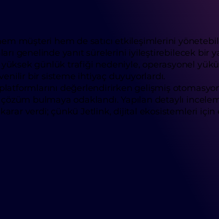
em müşteri hem de satıcı etkileşimlerini yönetebile
mları genelinde yanıt sürelerini iyileştirebilecek b
e yüksek günlük trafiği nedeniyle, operasyonel yük
venilir bir sisteme ihtiyaç duyuyorlardı.
t platformlarını değerlendirirken gelişmiş otomasy
bir çözüm bulmaya odaklandı. Yapılan detaylı incele
karar verdi; çünkü Jetlink, dijital ekosistemleri iç