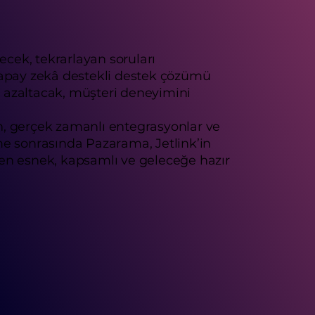
cek, tekrarlayan soruları
ir yapay zekâ destekli destek çözümü
ü azaltacak, müşteri deneyimini
on, gerçek zamanlı entegrasyonlar ve
me sonrasında Pazarama, Jetlink’in
in en esnek, kapsamlı ve geleceğe hazır