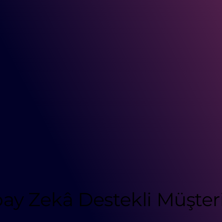
ay Zekâ Destekli Müşteri