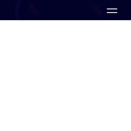
İlk "Gerçekten
Çalışan" Yapay
Zeka Ajanınızla
Tanışın
JetAgent, gerçek bir ekip üyesi gibi
anlayan, konuşan ve aksiyon alabilen
otonom bir yapay zeka ajanıdır. LLM'ler
ve tool calling ile desteklenen JetAgent,
yalnızca sohbetlerle sınırlı kalmaz;