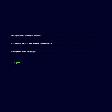
İnsan gibi anlar, sistem gibi düşünür:
JetAgent, basit anahtar kelime eşleştirmenin çok ötesinde, bellek bağlamını ve dil zekasını kullanarak gerçek
zamanlı olarak tüm niyeti kavrar.
Beklemeden hareket eder, tahmin etmeden sorar:
Sistemlerinize bağlanır, kararlar alır ve doğru adımları kendi başına uygulayarak sonuçları hassasiyet ve amaçla
yönlendirir.
Hızlı öğrenir, daha hızlı gelişir:
JetAgent, her görüşmeyle birlikte gelişerek mantık hızını ve tonunu keskinleştirir ve her kanalda daha akıllı ve
geniş ölçekte hizmet sunar.
Jet
Agent
Hakkında