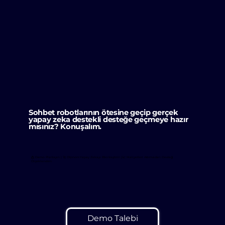
Sohbet robotlarının ötesine geçip gerçek
yapay zeka destekli desteğe geçmeye hazır
mısınız? Konuşalım.
📩 Demo Planlayın | 🚀 Otonom Yapay Zekayı Etkinleştirin | 📈 Maliyetleri Artırmadan Desteği
Ölçeklendirin
Demo Talebi