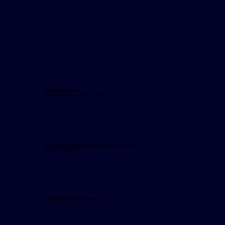
Sıfır Çabayla Kurulum
Kodlama gerektirmez, sorunsuz kurulum.
Yapay Zekanın Müşteri Taleplerini Ele Almasına İzin Verin
Akıllı karar alma eylemi.
Doğru Yapay Zeka Ajanına Giden Yol
JetAgent her isteğin niteliğini belirler ve bunu doğru AI alt temsilcisine devreder.