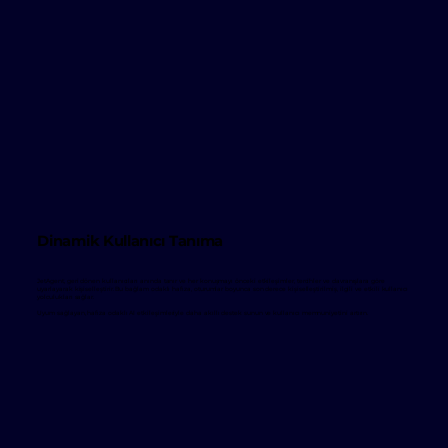
Dinamik Kullanıcı Tanıma
JetAgent, geri dönen kullanıcıları anında tanır ve her konuşmayı önceki etkileşimler, tercihler ve davranışlara göre
uyarlayarak kişiselleştirir. Bu bağlam odaklı hafıza, oturumlar boyunca son derece kişiselleştirilmiş, ilgili ve etkili kullanıcı
yolculukları sağlar.
Uyum sağlayan, hafıza odaklı AI etkileşimleriyle daha akıllı destek sunun ve kullanıcı memnuniyetini artırın.