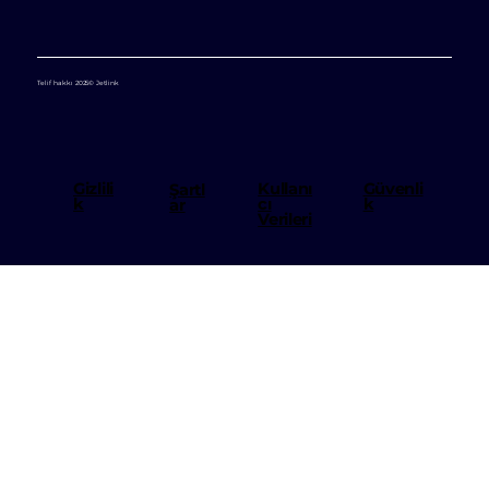
Telif hakkı 2025© Jetlink
Kullanı
Gizlili
Güvenli
Şartl
cı
k
k
ar
Verileri