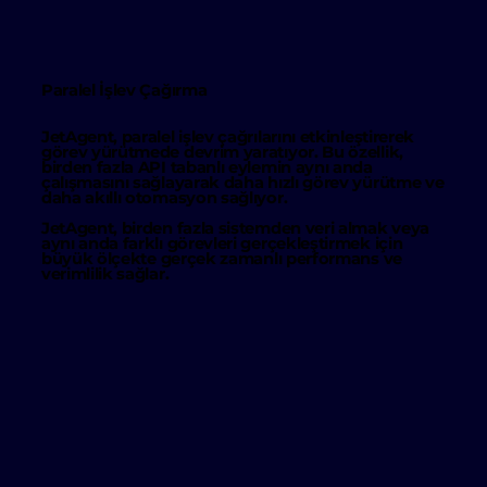
Paralel İşlev Çağırma
JetAgent, paralel işlev çağrılarını etkinleştirerek
görev yürütmede devrim yaratıyor. Bu özellik,
birden fazla API tabanlı eylemin
aynı anda
çalışmasını sağlayarak
daha hızlı görev yürütme
ve
daha akıllı otomasyon sağlıyor.
JetAgent, birden fazla sistemden veri almak veya
aynı anda farklı görevleri gerçekleştirmek için
büyük ölçekte
gerçek zamanlı performans
ve
verimlilik sağlar.