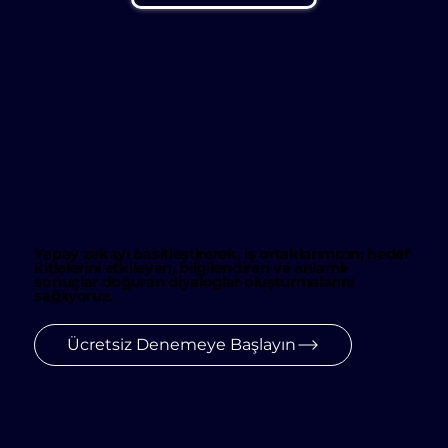
Yapay zekayı basitleştirerek, iş ortaklarımızın; hedef
kitlelerini etkileyen, bilgilendiren ve anlamlı
sonuçlar doğuran diyaloglar oluşturmalarını
sağlıyoruz.
Ücretsiz Denemeye Başlayın