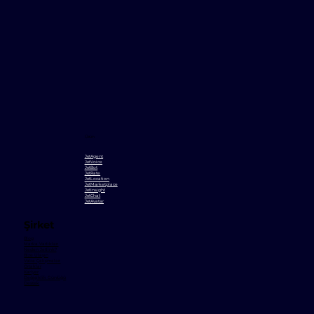
Ürün
JetAgent
JetVoice
JetBot
JetRate
JetLocation
JetMarketplace
JetInsight
JetChat
JetAvatar
Şirket
Blog
Marka Varlıkları
Neden Jetlink?
Bize Ulaşın
Vaka Çalışmaları
Ortaklar
Kariyer
Değişiklik Günlüğü
Destek