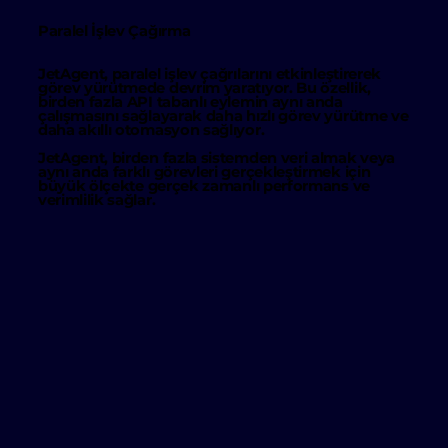
Paralel İşlev Çağırma
JetAgent, paralel işlev çağrılarını etkinleştirerek
görev yürütmede devrim yaratıyor. Bu özellik,
birden fazla API tabanlı eylemin
aynı anda
çalışmasını sağlayarak
daha hızlı görev yürütme
ve
daha akıllı otomasyon sağlıyor.
JetAgent, birden fazla sistemden veri almak veya
aynı anda farklı görevleri gerçekleştirmek için
büyük ölçekte
gerçek zamanlı performans
ve
verimlilik sağlar.