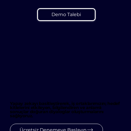
Demo Talebi
Yapay zekayı basitleştirerek, iş ortaklarımızın; hedef
kitlelerini etkileyen, bilgilendiren ve anlamlı
sonuçlar doğuran diyaloglar oluşturmalarını
sağlıyoruz.
Ücretsiz Denemeye Başlayın