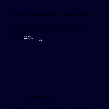
7/24 Otomatik Yanıt ile Zaman ve Maliyet Tasarrufu
Jetlink’in yapay zeka destekli JetMarketplace çözümüyle Eren Perakende, müşteri sorularının büyük bir
kısmını anında yanıtlamayı başardı. Otomasyon sayesinde ekiplerin iş yükü önemli ölçüde azaldı, müşteri
memnuniyeti ve operasyonel verimlilik arttı. JetMarketplace, Trendyol ve Hepsiburada platformlarındaki her bir
ürün sorusunu 1 dakika altında yanıtlayarak satış dönüşümlerini hızlandırdı.
İş gücü tasarrufu:
1676 saat
Maliyet tasarrufu:
603.600 TL
Soruların otomatik yanıtlanma oranı:
%75+
Jetlink ile Geleceğe Adım Atın
Eren Perakende’nin Jetlink ile elde ettiği başarı, sadece bugünün değil, geleceğin müşteri hizmetleri anlayışının bir