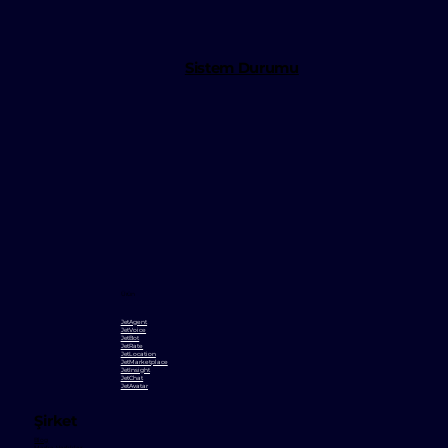
Sistem Durumu
Ürün
JetAgent
JetVoice
JetBot
JetRate
JetLocation
JetMarketplace
JetInsight
JetChat
JetAvatar
Şirket
Blog
Marka Varlıkları