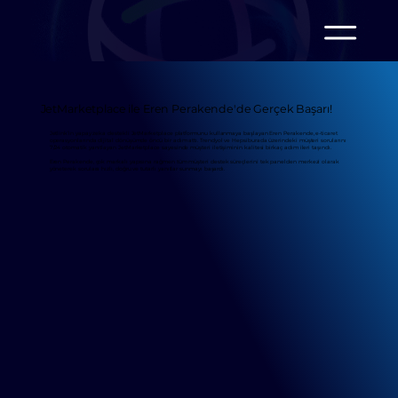
JetMarketplace ile Eren Perakende'de Gerçek Başarı!
Jetlink’in yapay zeka destekli JetMarketplace platformunu kullanmaya başlayan Eren Perakende, e-ticaret
operasyonlarında dijital dönüşümde öncü bir adım attı. Trendyol ve Hepsiburada üzerindeki müşteri sorularını
7/24 otomatik yanıtlayan JetMarketplace sayesinde müşteri iletişiminin kalitesi birkaç adım ileri taşındı.
Eren Perakende, çok markalı yapısına rağmen tüm müşteri destek süreçlerini tek panelden merkezi olarak
yöneterek sorulara hızlı, doğru ve tutarlı yanıtlar sunmayı başardı.