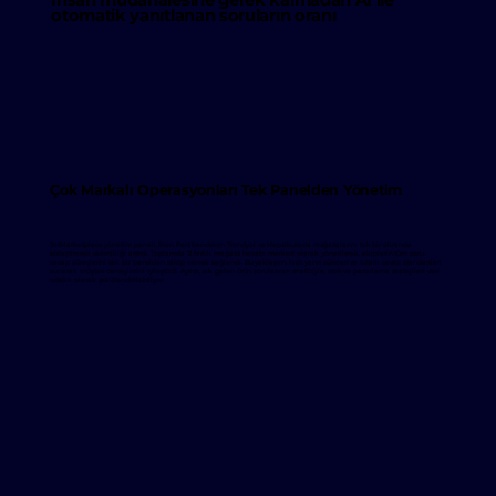
otomatik yanıtlanan soruların oranı
Çok Markalı Operasyonları Tek Panelden Yönetim
JetMarketplace yönetim paneli, Eren Perakende’nin Trendyol ve Hepsiburada mağazalarını tek bir ekranda
birleştirerek verimliliği artırdı. Toplamda 12 farklı mağaza hesabı merkezi olarak yönetilerek, ekiplerin tüm soru-
cevap süreçlerini tek bir panelden takip etmesi sağlandı. Bu yaklaşım, hızlı yanıt süreleri ve tutarlı cevap standartları
sunarak müşteri deneyimini iyileştirdi. Ayrıca, sık gelen ürün sorularının analiziyle, stok ve pazarlama stratejileri veri
odaklı olarak şekillendirilebiliyor.