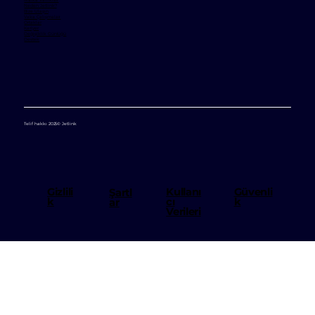
Neden Jetlink?
Bize Ulaşın
Vaka Çalışmaları
Ortaklar
Kariyer
Değişiklik Günlüğü
Destek
Telif hakkı 2025© Jetlink
Kullanı
Gizlili
Güvenli
Şartl
cı
k
k
ar
Verileri