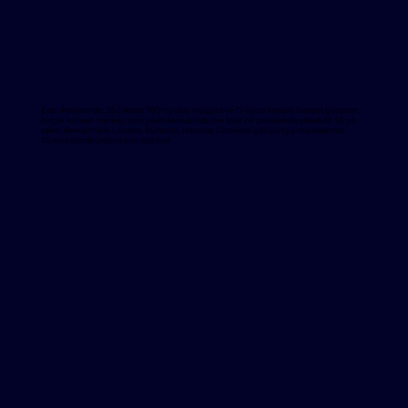
Eren Perakende, 25 ülkede 700'e yakın mağaza ve 17 dijital kanalla faaliyet gösteren,
birçok küresel markayı bünyesinde bulunduran lider bir perakende şirketidir. 55 yılı
aşkın deneyimiyle Lacoste, Burberry, Nautica, Converse gibi dünya markalarının
Türkiye distribütörlüğünü sağlıyor.