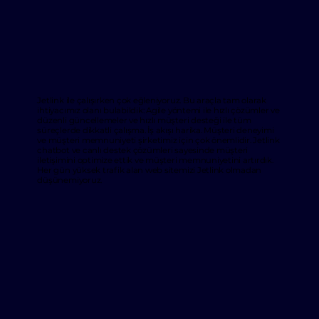
Jetlink ile çalışırken çok eğleniyoruz. Bu araçla tam olarak
ihtiyacımız olanı bulabildik: Agile yöntemi ile hızlı çözümler ve
düzenli güncellemeler ve hızlı müşteri desteği ile tüm
süreçlerde dikkatli çalışma. İş akışı harika. Müşteri deneyimi
ve müşteri memnuniyeti şirketimiz için çok önemlidir. Jetlink
chatbot ve canlı destek çözümleri sayesinde müşteri
iletişimini optimize ettik ve müşteri memnuniyetini artırdık.
Her gün yüksek trafik alan web sitemizi Jetlink olmadan
düşünemiyoruz.