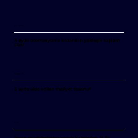
1.676 saat
3 ayda otomasyonla kazanılan yaklaşık toplam
süre
603.600 TL
3 ayda elde edilen maliyet tasarruf
%75+
İnsan müdahalesine gerek kalmadan AI ile