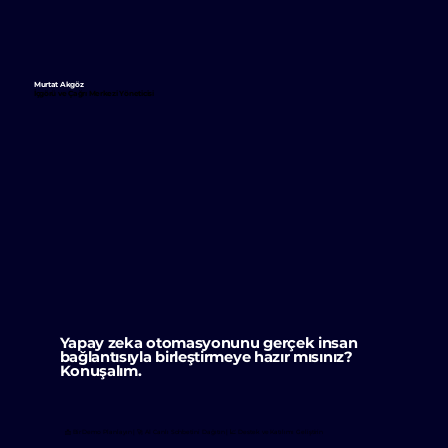
Murtat Akgöz
İçgörü ve Çağrı Merkezi Yöneticisi
Yapay zeka otomasyonunu gerçek insan
bağlantısıyla birleştirmeye hazır mısınız?
Konuşalım.
📩 Bir Demo Planlayın | 🚀 AI Canlı Sohbetini Dağıtın | 📈 Destek ve Katılımı Geliştirin