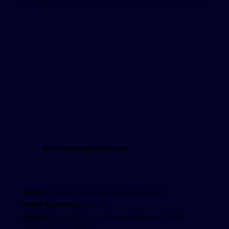
örneğidir. Yapay zeka destekli çözümlerle e-ticaret operasyonlarında hız, verimlilik ve maliyet avantajı sağlanabilir.
Eren Perakende, bu dönüşümü daha da ileriye taşımayı ve müşteri deneyimini sürekli olarak iyileştirmeyi hedefliyor.
Eren Perakende Hakkında
Sektör:
E-ticaret & Perakende (Moda/Lifestyle)
Şirket Büyüklüğü:
İşletme
Merkez:
Ataşehir Bulvarı, Metropol İstanbul, C-2 Blok,
34758, İstanbul, Türkiye