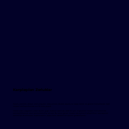
Karşılaşılan Zorluklar
Arzum, özellikle detaylı ürün sorguları, satış sonrası destek, sipariş ve kargo takibi ve garanti hizmetleriyle ilgili
müşteri etkileşimlerinde ani bir artış yaşadı.
Tekrar eden sorguların artan hacmi, çağrı merkezi üzerinde ciddi bir yük oluşturarak müşteri hizmetlerinde
verimsizliklere ve uzun yanıt sürelerine yol açtı. Bu sorun, genel müşteri deneyimini iyileştirirken operasyonel
verimliliği de artıracak, ölçeklenebilir, yapay zeka destekli bir çözüm gerektiriyordu.