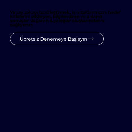
Yapay zekayı basitleştirerek, iş ortaklarımızın; hedef
kitlelerini etkileyen, bilgilendiren ve anlamlı
sonuçlar doğuran diyaloglar oluşturmalarını
sağlıyoruz.
Ücretsiz Denemeye Başlayın