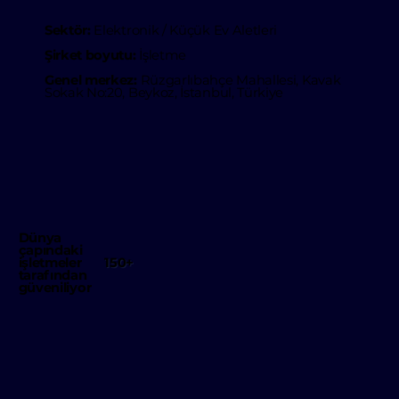
Sektör:
Elektronik / Küçük Ev Aletleri
Şirket boyutu:
İşletme
Genel merkez:
Rüzgarlıbahçe Mahallesi, Kavak
Sokak No:20, Beykoz, İstanbul, Türkiye
Dünya
çapındaki
150+
işletmeler
tarafından
güveniliyor