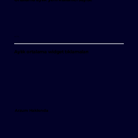
14,7%
Aylık ortalama widget tıklamaları
Arzum Hakkında