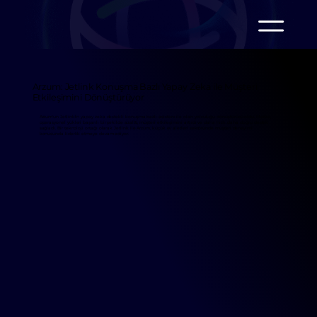
Arzum: Jetlink Konuşma Bazlı Yapay Zeka ile Müşteri
Etkileşimini Dönüştürüyor
Arzum'un Jetlink'in yapay zeka destekli konuşma bazlı asistanı ile olan yolculuğu dönüştürücü oldu. Marka,
operasyonel yükleri başarılı bir şekilde azalttı, müşteri etkileşimini artırdı ve daha hızlı, daha doğru destek
sağladı. Bir teknoloji ortağı olarak Jetlink ile Arzum, küçük ev aletleri sektöründe müşteri deneyimi
konusunda liderlik etmeye devam ediyor.