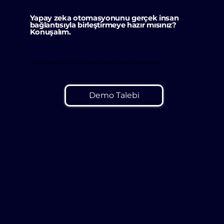
Yapay zeka otomasyonunu gerçek insan
bağlantısıyla birleştirmeye hazır mısınız?
Konuşalım.
📩 Bir Demo Planlayın | 🚀 AI Canlı Sohbetini Dağıtın | 📈 Destek ve Katılımı Geliştirin
Demo Talebi