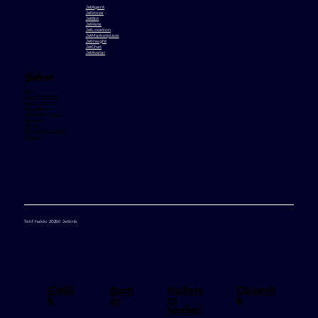
JetAgent
JetVoice
JetBot
JetRate
JetLocation
JetMarketplace
JetInsight
JetChat
JetAvatar
Şirket
Blog
Marka Varlıkları
Neden Jetlink?
Bize Ulaşın
Vaka Çalışmaları
Ortaklar
Kariyer
Değişiklik Günlüğü
Destek
Telif hakkı 2025© Jetlink
Kullanı
Gizlili
Güvenli
Şartl
cı
k
k
ar
Verileri