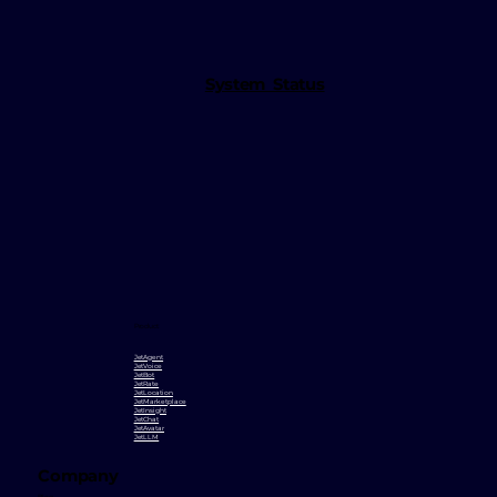
System Status
Product
JetAgent
JetVoice
JetBot
JetRate
JetLocation
JetMarketplace
JetInsight
JetChat
JetAvatar
JetLLM
Company
Blog