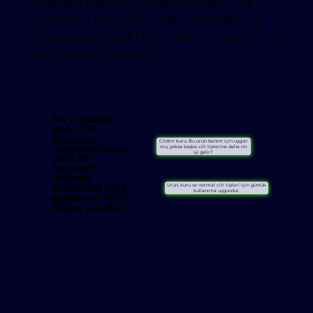
sadece 5 dakika içinde kurulabilir ve
çalışmaya hazır hale gelir. Trendyol ve
Hepsiburada'daki tüm ürün sorularını tek
platformdan yönetin.
24/7 instant
and 100%
accurate
Cildim kuru. Bu ürün benim için uygun
responseYapay
mu, yoksa başka cilt tiplerine daha mı
iyi gelir?
zeka ile
pazaryeri
müşteri
sorularına 7/24
Ürün, kuru ve normal cilt tipleri için günlük
kullanıma uygundur.
anında ve %100
doğru yanıtlar.
Akıllı yanıtlarla maksimum verimi yakalayın.
Hem zamandan, hem maliyetten tasarruf edin!