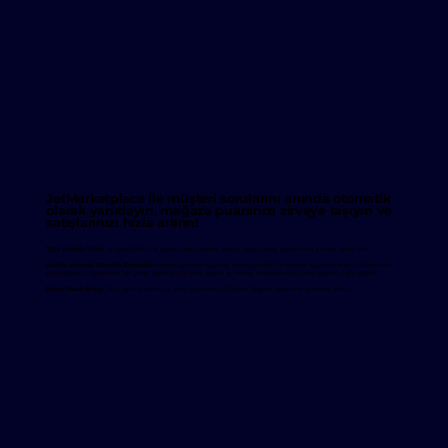
JetMarketplace ile müşteri sorularını anında otomatik
olarak yanıtlayın, mağaza puanınızı zirveye taşıyın ve
satışlarınızı hızla artırın!
7/24 Anında Yanıt:
Müşterileriniz ne zaman soru sorarsa sorsun, yapay zeka asistanımız anında yanıt verir.
Marka Uyumlu Dinamik Cevaplar:
Marka uyumlu, doğru ve tutarlı yanıtlar ile müşteri güvenini artırın. Sistem her
etkileşimden öğrenerek her yanıtı daha akıllı, daha tutarlı ve marka hedeflerinizle daha uyumlu hale getirir.
Satıcı Puan Artışı:
Hızlı yanıt süreleri ile satıcı puanınızı yükseltin, Buybox kazanma şansınızı artırın.