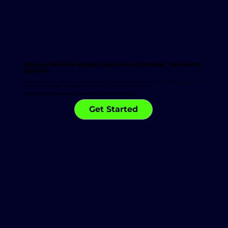
Pazaryerlerinde Müşteri Sorularını Otomatik Yanıtlama
Çözümü
Trendyol ve Hepsiburada'da satış yapan işletmeler için en büyük zorluklardan biri, müşteri sorularına zamanında ve
doğru yanıt verebilmektir. JetMarketplace ile bu sorunu tamamen ortadan kaldırın.
Control which reviews appear and keep your brand voice consistent.
Get Started