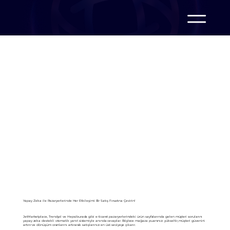
Yapay Zeka ile Pazaryerlerinde Her Etkileşimi Bir Satış Fırsatına Çevirin!
JetMarketplace, Trendyol ve Hepsiburada gibi e-ticaret pazaryerlerindeki ürün sayfalarında gelen müşteri sorularını
yapay zeka destekli otomatik yanıt sistemiyle anında cevaplar. Böylece mağaza puanınızı yükseltir, müşteri güvenini
artırır ve dönüşüm oranlarını artırarak satışlarınızı en üst seviyeye çıkarır.