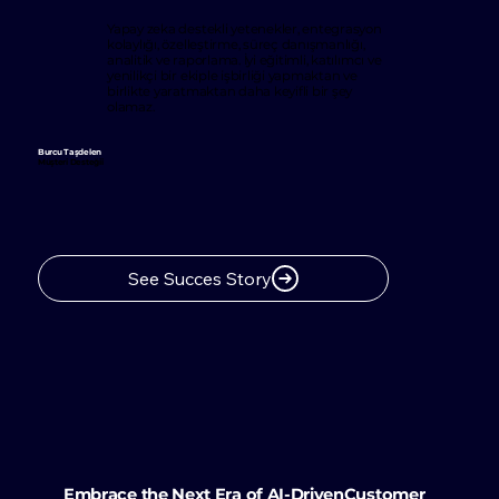
Yapay zeka destekli yetenekler, entegrasyon
kolaylığı, özelleştirme, süreç danışmanlığı,
analitik ve raporlama. İyi eğitimli, katılımcı ve
yenilikçi bir ekiple işbirliği yapmaktan ve
birlikte yaratmaktan daha keyifli bir şey
olamaz.
Burcu Taşdelen
Müşteri Desteğii
Embrace the Next Era of AI-DrivenCustomer