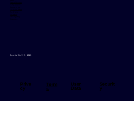
Brand Assets
Why Jetlink
Contact Us
Case Studies
Partners
Careers
Changelog
Support
Copyright Jetlink - 2026
User
Priva
Securit
Term
Data
cy
y
s