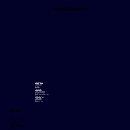
Sistem Durumu
Ürün
JetAgent
JetVoice
JetBot
JetRate
JetLocation
JetMarketplace
JetInsight
JetChat
JetAvatar
Şirket
Blog
Marka Varlıkları
Neden Jetlink?
Bize Ulaşın
Vaka Çalışmaları
Ortaklar