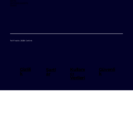
Kariyer
Değişiklik Günlüğü
Destek
Telif hakkı 2025© Jetlink
Kullanı
Gizlili
Güvenli
Şartl
cı
k
k
ar
Verileri