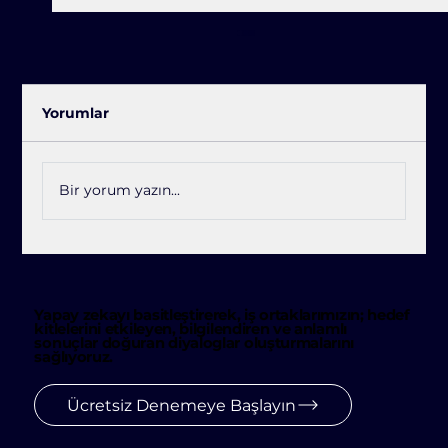
Yorumlar
Bir yorum yazın...
Jetlink'ten Açık Kaynak Hamle:
JetlinkSTT ile Konuşmalar Artık Veri
Yapay zekayı basitleştirerek, iş ortaklarımızın; hedef
kitlelerini etkileyen, bilgilendiren ve anlamlı
sonuçlar doğuran diyaloglar oluşturmalarını
sağlıyoruz.
Ücretsiz Denemeye Başlayın