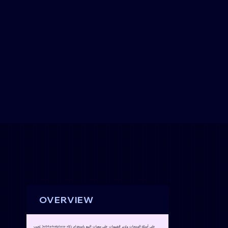
OVERVIEW
يُجيب JetMarketplace على أسئلة المنتجات ويُدير التقييمات على منصات البيع باستخدام ذكاء