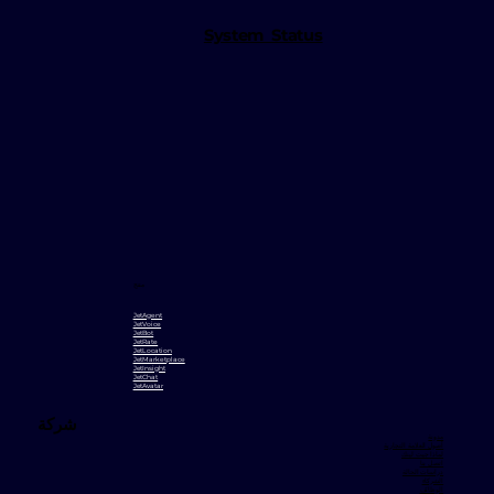
System Status
منتج
JetAgent
JetVoice
JetBot
JetRate
JetLocation
JetMarketplace
JetInsight
JetChat
JetAvatar
شركة
مدونة
أصول العلامة التجارية
لماذا جيت لينك
اتصل بنا
دراسات الحالة
الشركاء
الوظائف