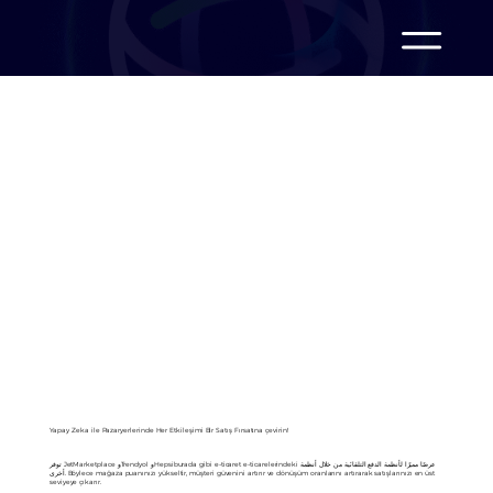
Yapay Zeka ile Pazaryerlerinde Her Etkileşimi Bir Satış Fırsatına çevirin!
توفر JetMarketplace وTrendyol وHepsiburada gibi e-ticaret e-ticarelerindeki عرضًا مميزًا لأنظمة الدفع التلقائية من خلال أنظمة
أخرى. Böylece mağaza puanınızı yükseltir, müşteri güvenini artırır ve dönüşüm oranlarını artırarak satışlarınızı en üst
seviyeye çıkarır.