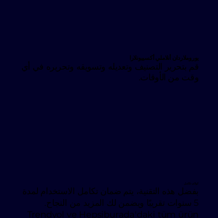
يوروملاردان أنلاملي أكسييونلارا
قم بتحرير التصنيف وتعديله وتسويقه وتحريره في أي
وقت من الأوقات.
كولاى تكامل
بفضل هذه التقنية، يتم ضمان تكامل الاستخدام لمدة
5 سنوات تقريبًا ويضمن لك المزيد من النجاح.
Trendyol ve Hepsiburada'daki tüm ürün