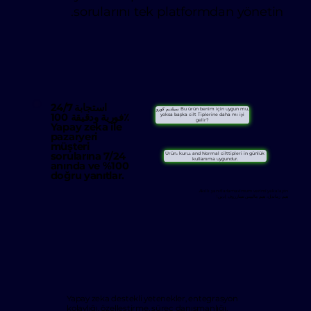
sorularını tek platformdan yönetin.
24/7 استجابة
سيلديم كورو. Bu ürün benim için uygun mu,
فورية ودقيقة 100٪
yoksa başka cilt Tiplerine daha mı iyi
gelir?
Yapay zeka ile
pazaryeri
müşteri
sorularına 7/24
Ürün، kuru، and Normal cilttipleri in günlük
kullanıma uygundur.
anında ve %100
doğru yanıtlar.
Akıllı yanıtlarlamaximum verimi yakalayın.
هيم زماندان، هيم مالييتن تسارروف إدين!
Yapay zeka destekli yetenekler, entegrasyon
kolaylığı, özelleştirme, süreç danışmanlığı,