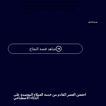
analitik ve raporlama. İyi eğitimli, katılımcı ve
yenilikçi bir ekiple işbirliği yapmaktan ve
birlikte yaratmaktan daha keyifli bir şey
olamaz.
بورجو تاشديلين
موشترى ديستيغي
شاهد قصة النجاح
احتضن العصر القادم من خدمة العملاء المعتمدة على
الذكاء الاصطناعي