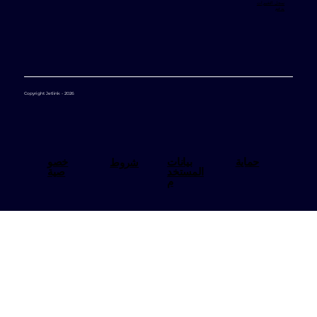
سجل التغييرات
يدعم
Copyright Jetlink - 2026
بيانات
خصو
حماية
شروط
المستخد
صية
م