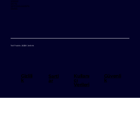
Ortaklar
Kariyer
Değişiklik Günlüğü
Destek
Telif hakkı 2025© Jetlink
Kullanı
Gizlili
Güvenli
Şartl
cı
k
k
ar
Verileri