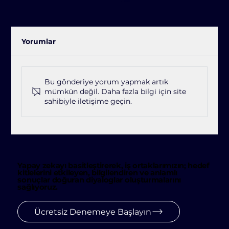
Yorumlar
Bu gönderiye yorum yapmak artık
mümkün değil. Daha fazla bilgi için site
sahibiyle iletişime geçin.
Jetlink'ten Açık Kaynak Hamle:
JetlinkSTT ile Konuşmalar Artık Veri
Yapay zekayı basitleştirerek, iş ortaklarımızın; hedef
kitlelerini etkileyen, bilgilendiren ve anlamlı
sonuçlar doğuran diyaloglar oluşturmalarını
sağlıyoruz.
Ücretsiz Denemeye Başlayın