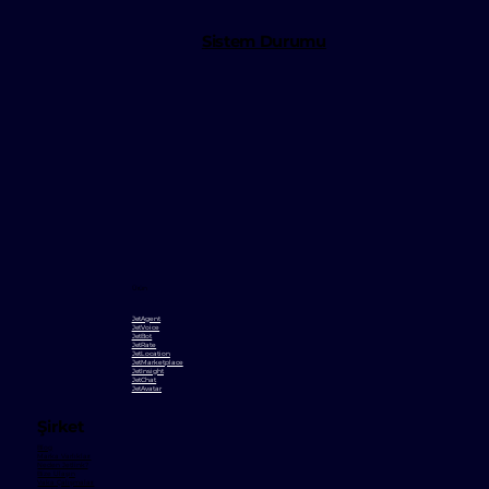
Sistem Durumu
Ürün
JetAgent
JetVoice
JetBot
JetRate
JetLocation
JetMarketplace
JetInsight
JetChat
JetAvatar
Şirket
Blog
Marka Varlıkları
Neden Jetlink?
Bize Ulaşın
Vaka Çalışmaları