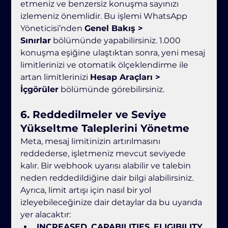
etmeniz ve benzersiz konuşma sayınızı 
izlemeniz önemlidir. Bu işlemi WhatsApp 
Yöneticisi’nden 
Genel Bakış > 
Sınırlar
 bölümünde yapabilirsiniz. 1.000 
konuşma eşiğine ulaştıktan sonra, yeni mesaj 
limitlerinizi ve otomatik ölçeklendirme ile 
artan limitlerinizi 
Hesap Araçları > 
İçgörüler
 bölümünde görebilirsiniz.
6. 
Reddedilmeler ve Seviye 
Yükseltme Taleplerini Yönetme
Meta, mesaj limitinizin artırılmasını 
reddederse, işletmeniz mevcut seviyede 
kalır. Bir webhook uyarısı alabilir ve talebin 
neden reddedildiğine dair bilgi alabilirsiniz. 
Ayrıca, limit artışı için nasıl bir yol 
izleyebileceğinize dair detaylar da bu uyarıda 
yer alacaktır:
INCREASED_CAPABILITIES_ELIGIBILITY_